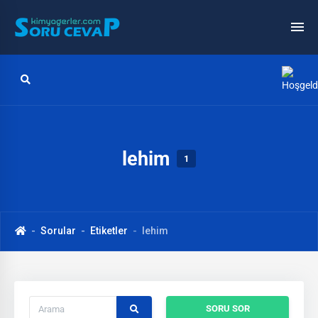
lehim
1
Sorular
Etiketler
lehim
SORU SOR