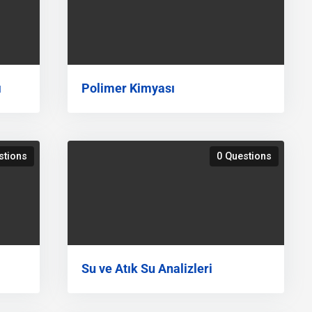
ı
Polimer Kimyası
stions
0 Questions
Su ve Atık Su Analizleri