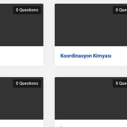
0 Questions
0 Que
Koordinasyon Kimyası
0 Questions
0 Que