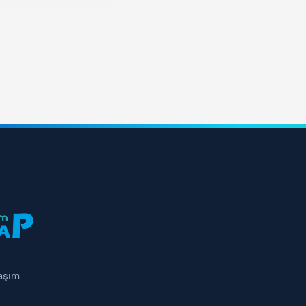
laşım