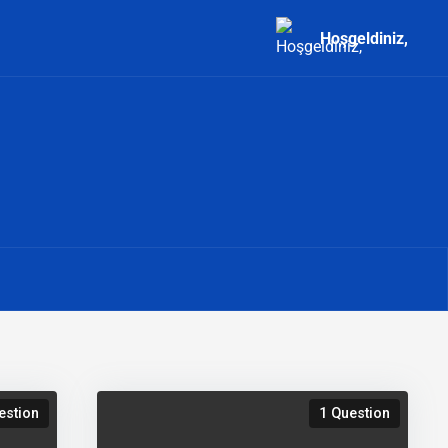
Hoşgeldiniz,
estion
1 Question