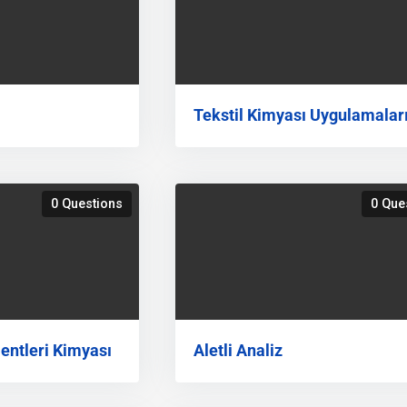
Tekstil Kimyası Uygulamalar
0 Questions
0 Que
entleri Kimyası
Aletli Analiz