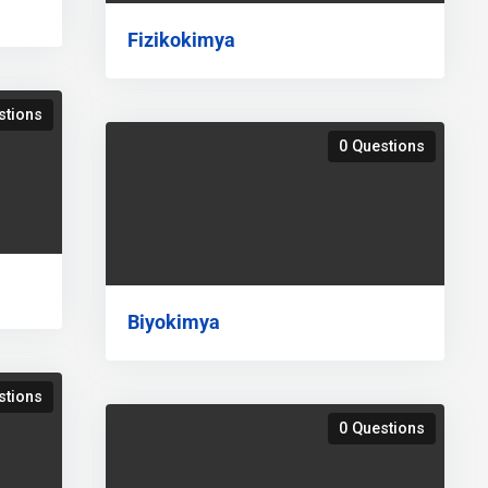
Fizikokimya
stions
0 Questions
Biyokimya
stions
0 Questions