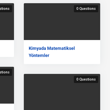
stions
0 Questions
Kimyada Matematiksel
Yöntemler
stions
0 Questions