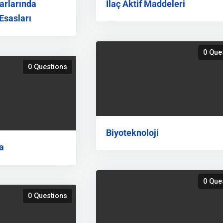
arlarında
İlaç Aktif Maddeleri
Esasları
0 Que
0 Questions
Biyoteknoloji
a
0 Que
0 Questions